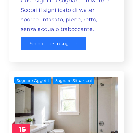
Cosa significa
sognare un water
?
Scopri il significato di water
sporco, intasato, pieno, rotto,
senza
acqua
o traboccante.
Scopri questo sogno »
Sognare Oggetti
Sognare Situazioni
15