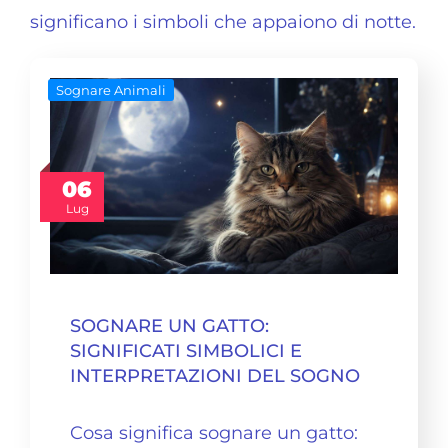
significano i simboli che appaiono di notte.
Sognare Animali
06
Lug
SOGNARE UN GATTO:
SIGNIFICATI SIMBOLICI E
INTERPRETAZIONI DEL SOGNO
Cosa significa
sognare un gatto
: