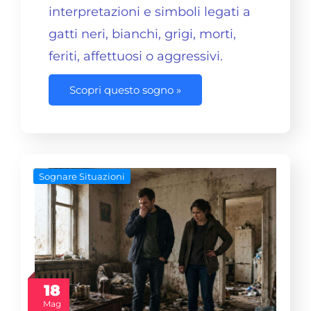
interpretazioni e simboli legati a
gatti neri, bianchi, grigi, morti,
feriti, affettuosi o aggressivi.
Scopri questo sogno »
Sognare Situazioni
18
Mag