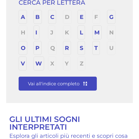
CERCA PER LETTERA
A
B
C
D
E
F
G
H
I
J
K
L
M
N
O
P
Q
R
S
T
U
V
W
X
Y
Z
Vai all'indice completo
GLI ULTIMI SOGNI
INTERPRETATI
Esplora gli articoli più recenti e scopri cosa