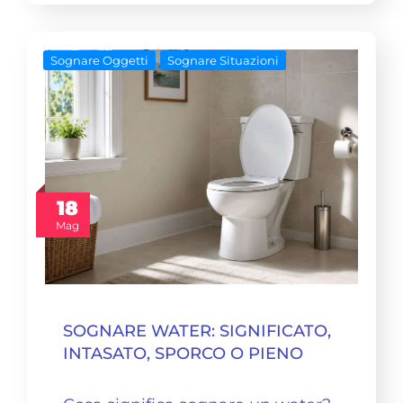
Sognare Oggetti
Sognare Situazioni
18
Mag
SOGNARE WATER: SIGNIFICATO,
INTASATO, SPORCO O PIENO