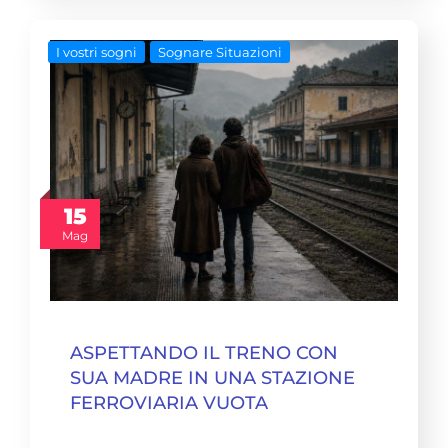
I vostri sogni
Sognare Situazioni
15
Mag
ASPETTANDO IL TRENO CON
SUA MADRE IN UNA STAZIONE
FERROVIARIA VUOTA