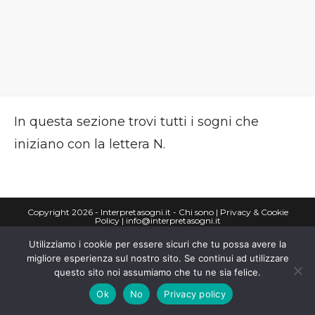
In questa sezione trovi tutti i sogni che
iniziano con la lettera N.
Copyright 2026 - Interpretasogni.it -
Chi sono
|
Privacy & Cookie
Policy
|
info@interpretasogni.it
Utilizziamo i cookie per essere sicuri che tu possa avere la
migliore esperienza sul nostro sito. Se continui ad utilizzare
questo sito noi assumiamo che tu ne sia felice.
Ok
No
Privacy policy