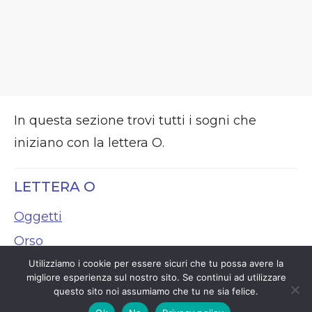
In questa sezione trovi tutti i sogni che
iniziano con la lettera O.
LETTERA O
Oggetti
Orso
Utilizziamo i cookie per essere sicuri che tu possa avere la
migliore esperienza sul nostro sito. Se continui ad utilizzare
questo sito noi assumiamo che tu ne sia felice.
Copyright 2026 - Interpretasogni.it -
Chi sono
|
Privacy & Cookie