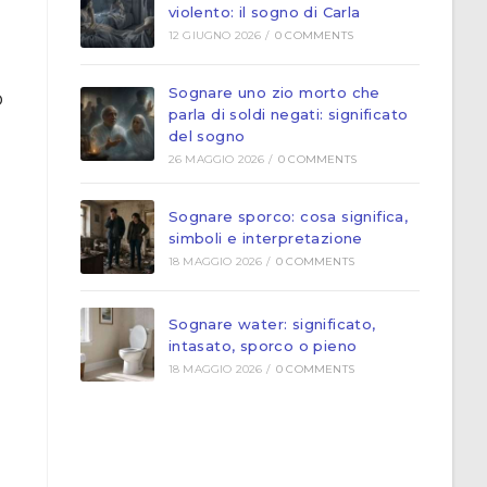
violento: il sogno di Carla
12 GIUGNO 2026
/
0 COMMENTS
Sognare uno zio morto che
o
parla di soldi negati: significato
del sogno
26 MAGGIO 2026
/
0 COMMENTS
Sognare sporco: cosa significa,
simboli e interpretazione
18 MAGGIO 2026
/
0 COMMENTS
Sognare water: significato,
intasato, sporco o pieno
18 MAGGIO 2026
/
0 COMMENTS