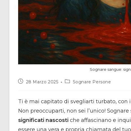
Sognare sangue: signif
Articolo
Categoria
28 Marzo 2025
Sognare Persone
pubblicato:
dell'articolo:
Ti è mai capitato di svegliarti turbato, con
Non preoccuparti, non sei l’unico! Sognare
significati nascosti
che affascinano e inqu
essere una vera e propria chiamata del tu