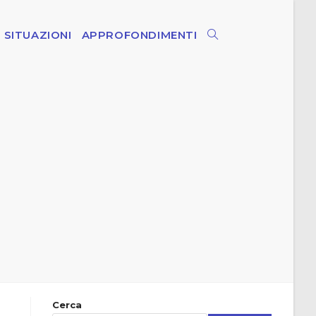
SITUAZIONI
APPROFONDIMENTI
ATTIVA/DISATTIVA
LA
RICERCA
SUL
SITO
WEB
Cerca