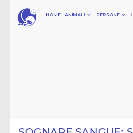
Salta
al
HOME
ANIMALI
PERSONE
contenuto
SOGNARE SANGUE: S