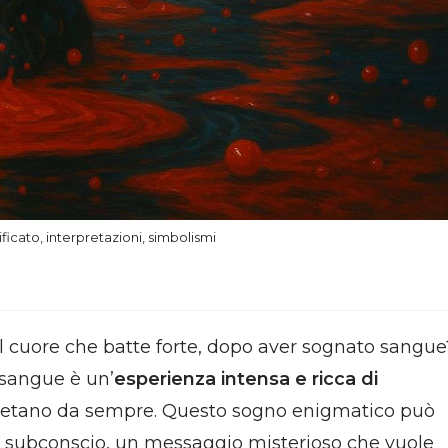
icato, interpretazioni, simbolismi
 il cuore che batte forte, dopo aver sognato sangue
 sangue è un’
esperienza intensa e ricca di
ietano da sempre. Questo sogno enigmatico può
o subconscio, un messaggio misterioso che vuole