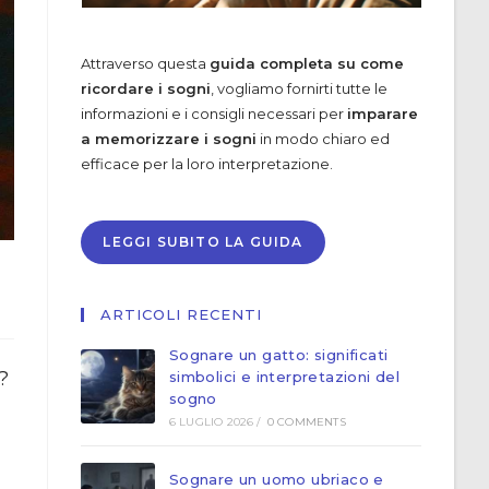
Attraverso questa
guida completa su come
ricordare i sogni
, vogliamo fornirti tutte le
informazioni e i consigli necessari per
imparare
a memorizzare i sogni
in modo chiaro ed
efficace per la loro interpretazione.
LEGGI SUBITO LA GUIDA
ARTICOLI RECENTI
Sognare un gatto: significati
?
simbolici e interpretazioni del
sogno
6 LUGLIO 2026
/
0 COMMENTS
Sognare un uomo ubriaco e