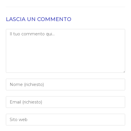
LASCIA UN COMMENTO
Commento
Inserisci
il
tuo
Inserisci
nome
il
o
tuo
Inserisci
nome
indirizzo
l'URL
utente
email